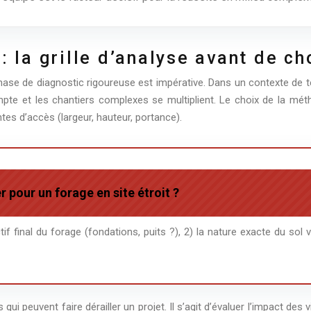
: la grille d’analyse avant de c
ase de diagnostic rigoureuse est impérative. Dans un contexte de t
pte et les chantiers complexes se multiplient. Le choix de la méth
ntes d’accès (largeur, hauteur, portance).
 pour un forage en site étroit ?
if final du forage (fondations, puits ?), 2) la nature exacte du sol
es qui peuvent faire dérailler un projet. Il s’agit d’évaluer l’impact de