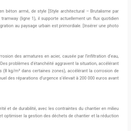
n béton armé, de style [Style architectural – Brutalisme par
tramway (ligne 1), il supporte actuellement un flux quotidien
égration au paysage urbain est primordiale. [Insérer une photo
osion des armatures en acier, causée par l’infiltration d’eau,
ux. Des problèmes d’étanchéité aggravent la situation, accélérant
s (8 kg/m³ dans certaines zones), accélérant la corrosion de
nuel des réparations d’urgence s’élevait à 200 000 euros avant
té et de durabilité, avec les contraintes du chantier en milieu
 et optimiser la gestion des déchets de chantier et la réduction