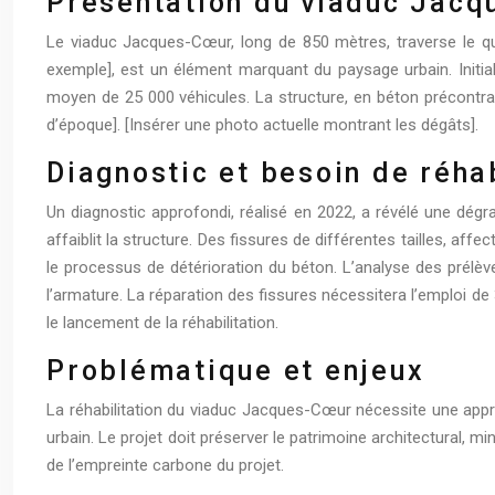
Présentation du viaduc Jac
Le viaduc Jacques-Cœur, long de 850 mètres, traverse le qua
exemple], est un élément marquant du paysage urbain. Initial
moyen de 25 000 véhicules. La structure, en béton précontrain
d’époque]. [Insérer une photo actuelle montrant les dégâts].
Diagnostic et besoin de réhab
Un diagnostic approfondi, réalisé en 2022, a révélé une dégra
affaiblit la structure. Des fissures de différentes tailles, aff
le processus de détérioration du béton. L’analyse des prélè
l’armature. La réparation des fissures nécessitera l’emploi d
le lancement de la réhabilitation.
Problématique et enjeux
La réhabilitation du viaduc Jacques-Cœur nécessite une approch
urbain. Le projet doit préserver le patrimoine architectural, m
de l’empreinte carbone du projet.