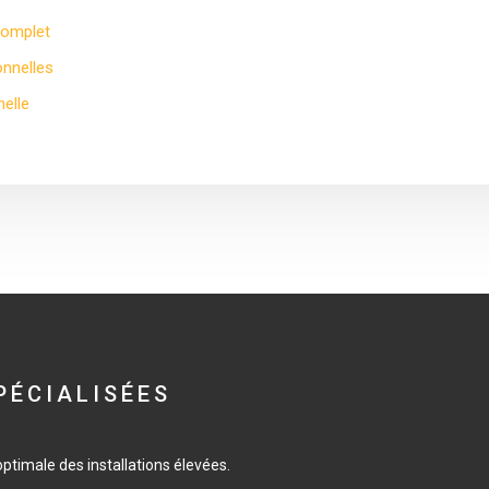
complet
onnelles
elle
PÉCIALISÉES
timale des installations élevées.