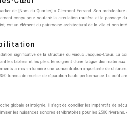
ques-Cœur
rtier de [Nom du Quartier] à Clermont-Ferrand. Son architecture e
ement conçu pour soutenir la circulation routière et le passage du 
t, est un élément du patrimoine architectural de la ville et son int
ilitation
dation significative de la structure du viaduc Jacques-Cœur. La corr
ectant les tabliers et les piles, témoignent d’une fatigue des matéria
vements a mis en lumière une concentration importante de chlorure
e 350 tonnes de mortier de réparation haute performance. Le coût an
e globale et intégrée. Il s’agit de concilier les impératifs de sécuri
inimiser les nuisances sonores et vibratoires pour les 2500 riverains,