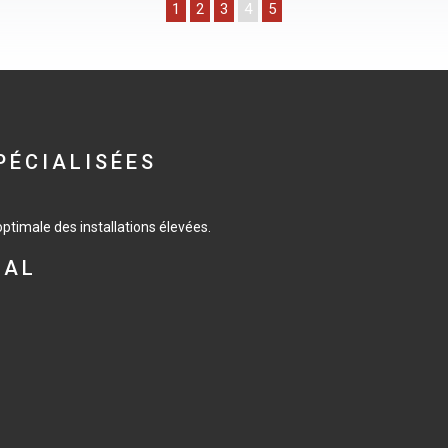
1
2
3
4
5
PÉCIALISÉES
timale des installations élevées.
CAL